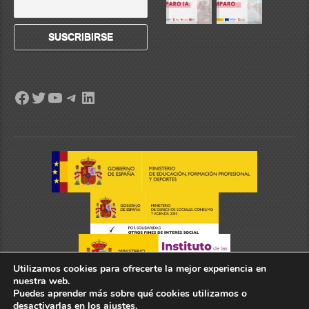
Utilizamos cookies para ofrecerte la mejor experiencia en
nuestra web.
Puedes aprender más sobre qué cookies utilizamos o
desactivarlas en los
ajustes
.
2022 ©
Federación Española de Universidades Populares
| All rights reserved.